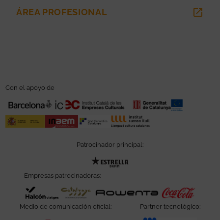
ÁREA PROFESIONAL
ABRE EN NUEVA VENTANA
Con el apoyo de
Patrocinador principal:
Abre en nueva ventana
Empresas patrocinadoras:
Abre en nueva ventana
Abre en nueva ventana
Abre en nueva ve
Abre e
Medio de comunicación oficial:
Partner tecnológico: