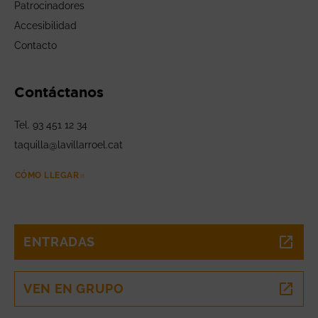
Patrocinadores
Accesibilidad
Contacto
Contáctanos
Tel. 93 451 12 34
taquilla@lavillarroel.cat
CÓMO LLEGAR
ABRE EN NUEVA VENTANA
ENTRADAS
ABRE EN NUEVA VENTANA
VEN EN GRUPO
ABRE EN NUEVA VENTANA