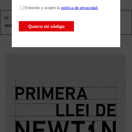
ALL
TEATRE
COMÈDIA
TRAGICOMÈDIA
DOCUMENTAL
MONÒLEG