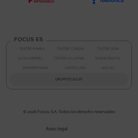
Abre en nueva ventana
Abre e
FOCUS ES
TEATRE ROMEA
TEATRE CONDAL
TEATRE GOYA
ABRE EN NUEVA VENTANA
ABRE EN NUEVA VENTA
ABRE EN
LA VILLARROEL
TEATRO LA LATINA
SCENICRIGHTS
ABRE EN NUEVA VENTAN
ABRE E
PROMENTRADA
CARTELLERA
SGCULT
ABRE EN NUEVA VENTANA
ABRE EN NUEVA VENTA
ABRE EN 
GRUPFOCUS.CAT
ABRE EN NUEVA VENTAN
© 2026 Focus, S.A. Todos los derecho reservados
Aviso legal