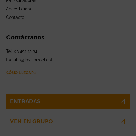
Patrocinadores
Accesibilidad
Contacto
Contáctanos
Tel. 93 451 12 34
taquilla@lavillarroel.cat
CÓMO LLEGAR
ABRE EN NUEVA VENTANA
ENTRADAS
ABRE EN NUEVA VENTANA
VEN EN GRUPO
ABRE EN NUEVA VENTANA