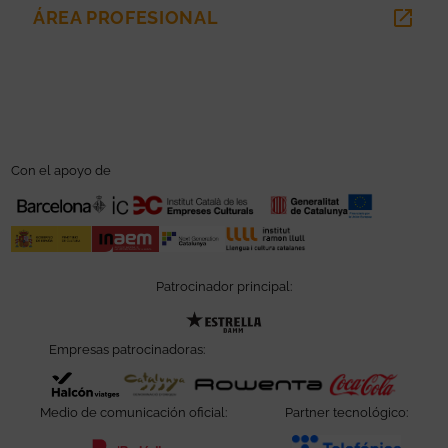
ÁREA PROFESIONAL
ABRE EN NUEVA VENTANA
Con el apoyo de
Patrocinador principal:
Abre en nueva ventana
Empresas patrocinadoras:
Abre en nueva ventana
Abre en nueva ventana
Abre en nueva ve
Abre e
Medio de comunicación oficial:
Partner tecnológico: