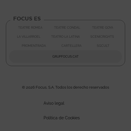
FOCUS ES
TEATRE ROMEA
TEATRE CONDAL
TEATRE GOYA
ABRE EN NUEVA VENTANA
ABRE EN NUEVA VENTA
ABRE EN
LA VILLARROEL
TEATRO LA LATINA
SCENICRIGHTS
ABRE EN NUEVA VENTAN
ABRE E
PROMENTRADA
CARTELLERA
SGCULT
ABRE EN NUEVA VENTANA
ABRE EN NUEVA VENTA
ABRE EN 
GRUPFOCUS.CAT
ABRE EN NUEVA VENTAN
© 2026 Focus, S.A. Todos los derecho reservados
Aviso legal
Política de Cookies