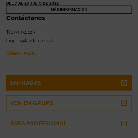
DEL 7 AL 28 JULIO DE 2022
MÁS INFORMACIÓN
Contáctanos
Tel. 93 451 12 34
taquilla@lavillarroel.cat
CÓMO LLEGAR
ABRE EN NUEVA VENTANA
ENTRADAS
ABRE EN NUEVA VENTANA
VEN EN GRUPO
ABRE EN NUEVA VENTANA
ÁREA PROFESIONAL
ABRE EN NUEVA VENTANA