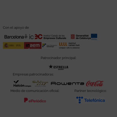
Con el apoyo de
Patrocinador principal:
Abre en nueva ventana
Empresas patrocinadoras:
Abre en nueva ventana
Abre en nueva ventana
Abre en nueva ve
Abre e
Medio de comunicación oficial:
Partner tecnológico:
Abre en nueva ventana
Abre e