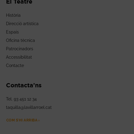
El Teatre
Història
Direcció artística
Espais
Oficina tècnica
Patrocinadors
Accessibilitat
Contacte
Contacta’ns
Tel. 93 451 12 34
taquilla@lavillarroel.cat
COM S’HI ARRIBA
ABRE EN NUEVA VENTANA