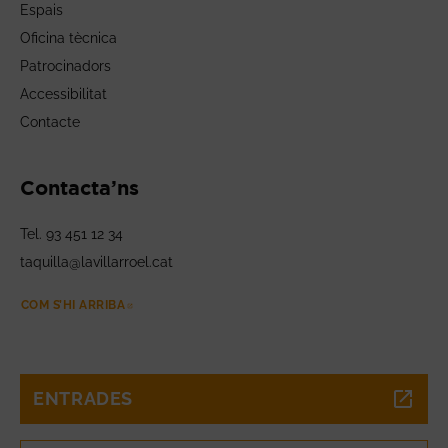
Espais
Oficina tècnica
Patrocinadors
Accessibilitat
Contacte
Contacta’ns
Tel. 93 451 12 34
taquilla@lavillarroel.cat
COM S’HI ARRIBA
ABRE EN NUEVA VENTANA
ENTRADES
ABRE EN NUEVA VENTANA