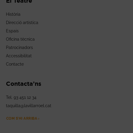
El Teatre
Història
Direcció artística
Espais
Oficina tècnica
Patrocinadors
Accessibilitat
Contacte
Contacta’ns
Tel. 93 451 12 34
taquilla@lavillarroel.cat
COM S’HI ARRIBA
ABRE EN NUEVA VENTANA