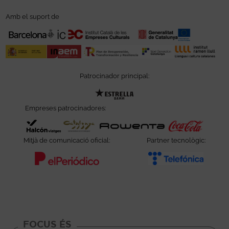
Amb el suport de
Patrocinador principal:
Abre en nueva ventana
Empreses patrocinadores:
Abre en nueva ventana
Abre en nueva ventana
Abre en nueva ve
Abre e
Mitjà de comunicació oficial:
Partner tecnològic:
Abre en nueva ventana
Abre e
FOCUS ÉS