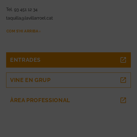
Tel. 93 451 12 34
taquilla@lavillarroel.cat
COM S’HI ARRIBA
ABRE EN NUEVA VENTANA
ENTRADES
ABRE EN NUEVA VENTANA
VINE EN GRUP
ABRE EN NUEVA VENTANA
ÀREA PROFESSIONAL
ABRE EN NUEVA VENTANA