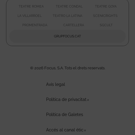
TEATRE ROMEA
TEATRE CONDAL
TEATRE GOYA
ABRE EN NUEVA VENTANA
ABRE EN NUEVA VENTA
ABRE EN
LA VILLARROEL
TEATRO LA LATINA
SCENICRIGHTS
ABRE EN NUEVA VENTAN
ABRE E
PROMENTRADA
CARTELLERA
SGCULT
ABRE EN NUEVA VENTANA
ABRE EN NUEVA VENTA
ABRE EN 
GRUPFOCUS.CAT
ABRE EN NUEVA VENTAN
© 2026 Focus, S.A. Tots el drets reservats.
Avís legal
Política de privacitat
Abre en nueva ventana
Política de Galetes
Accés al canal ètic
Abre en nueva ventana